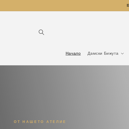
Преминаване

към
съдържанието
Начало
Дамски Бижута