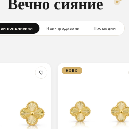
Вечно сияние
ви попълнения
Най-продавани
Промоции
НОВО