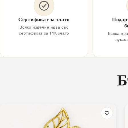
Сертификат за злато
Подар
б
Всяко изделие идва със
сертификат за 14К злато
Всяка пра
луксо
Б