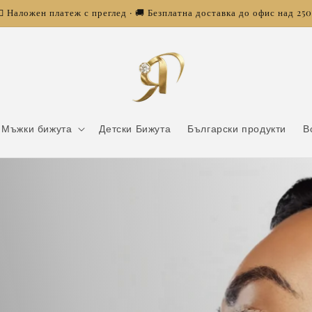
 Наложен платеж с преглед · 🚚 Безплатна доставка до офис над 25
Мъжки бижута
Детски Бижута
Български продукти
В