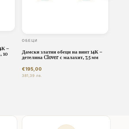
ОБЕЦИ
4К –
ОБЕЦ
Дамски златни обеци на винт 14К –
, 10
Дамск
детелина Clover с малахит, 7,5 мм
детел
мм
€195,00
€546
381,39 лв.
1.067,8