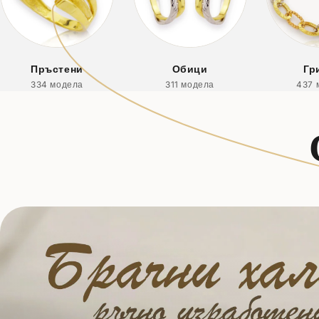
Пръстени
Обици
Гр
334 модела
311 модела
437 