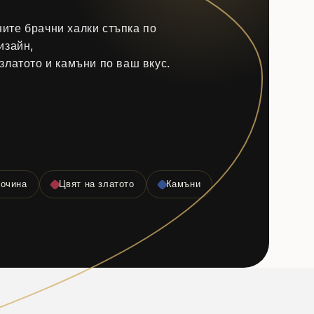
ите брачни халки стъпка по
изайн,
златото и камъни по ваш вкус.
очина
Цвят на златото
Камъни