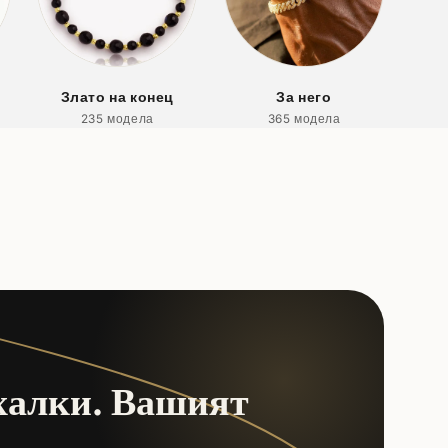
Злато на конец
За него
235 модела
365 модела
халки. Вашият