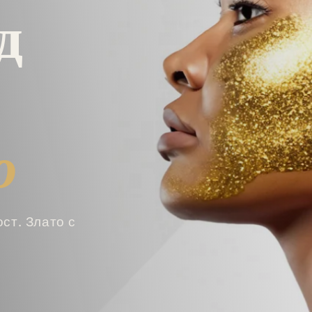
ns
м бижутерията,
ели.
я