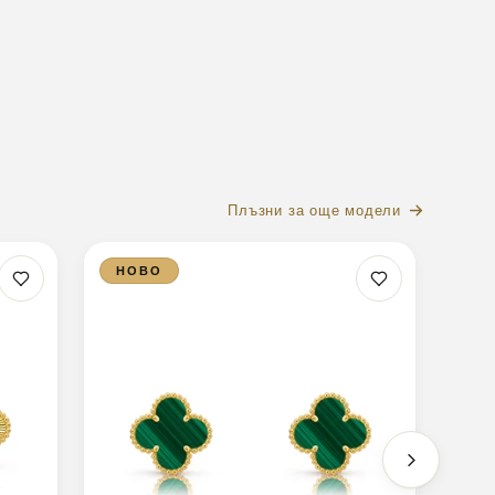
Плъзни за още модели
НОВО
П