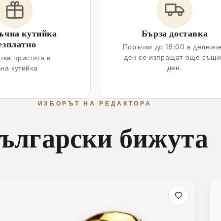
ъчна кутийка
Бърза доставка
езплатно
Поръчки до 15:00 в делнич
ден се изпращат още същ
тка пристига в
ден.
зна кутийка
ИЗБОРЪТ НА РЕДАКТОРА
ългарски бижута