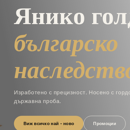
YANIKO GOLD · 14К ЗЛАТО
Yaniko
ico
Разгледайте дизайни от света на премиу
превръщайки ги в достъпни и стилни мод
Разгледай колекцията
Нови попълнени