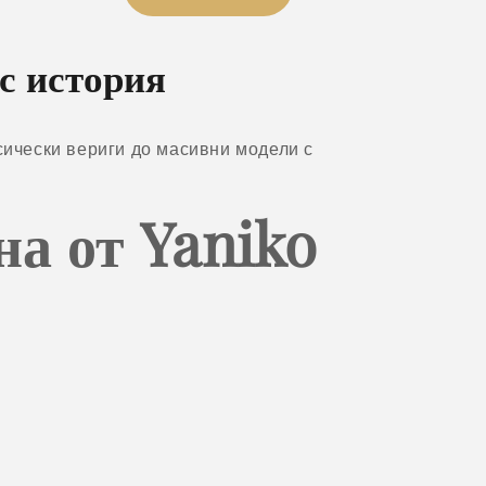
с история
сически вериги до масивни модели с
а от Yaniko