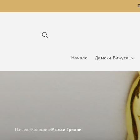
Преминаване

към
съдържанието
Начало
Дамски Бижута
Начало
/
Колекции
/
Мъжки Гривни