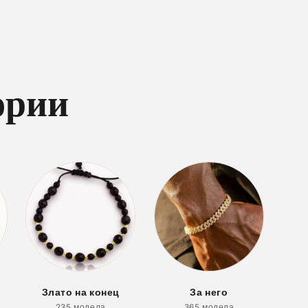
ории
Злато на конец
За него
235 модела
365 модела