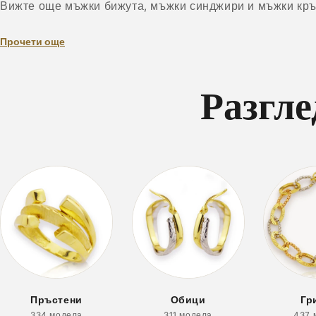
Вижте още
мъжки бижута
,
мъжки синджири
и
мъжки кр
Прочети още
Разгле
Пръстени
Обици
Гр
334 модела
311 модела
437 