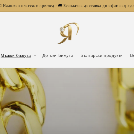
 Наложен платеж с преглед · 🚚 Безплатна доставка до офис над 25
Мъжки бижута
Детски Бижута
Български продукти
В