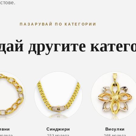
ъстове
.
ПАЗАРУВАЙ ПО КАТЕГОРИИ
дай другите катег
ивни
Синджири
Висулки
модела
253 модела
268 модела