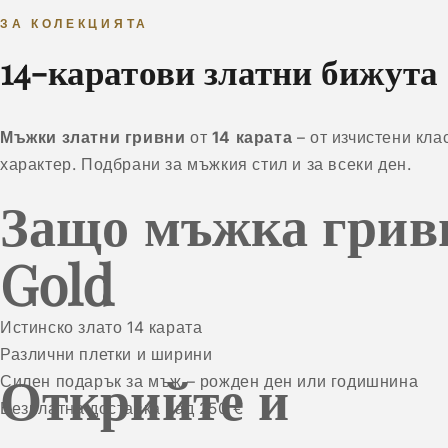
ЗА КОЛЕКЦИЯТА
14-каратови златни бижута 
Мъжки златни гривни
от
14 карата
– от изчистени кла
характер. Подбрани за мъжкия стил и за всеки ден.
Защо мъжка гривн
Gold
Истинско злато 14 карата
Различни плетки и ширини
Открийте и
Силен подарък за мъж – рожден ден или годишнина
Безплатна доставка над 250 €