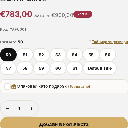
€783,00
€900,00
−13%
1.531,41 лв.
Код:
YAP0001
Размер:
50
Таблица за размери
50
51
52
53
54
55
56
57
58
59
60
61
Default Title
Опаковай като подарък
(безплатно)
−
+
Добави в количката