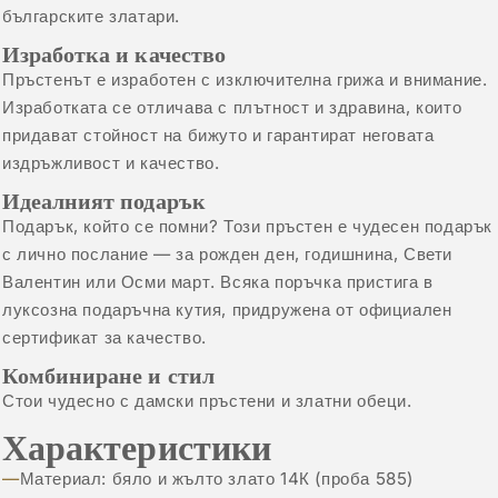
българските златари.
Изработка и качество
Пръстенът е изработен с изключителна грижа и внимание.
Изработката се отличава с плътност и здравина, които
придават стойност на бижуто и гарантират неговата
издръжливост и качество.
Идеалният подарък
Подарък, който се помни? Този пръстен е чудесен подарък
с лично послание — за рожден ден, годишнина, Свети
Валентин или Осми март. Всяка поръчка пристига в
луксозна подаръчна кутия, придружена от официален
сертификат за качество.
Комбиниране и стил
Стои чудесно с
дамски пръстени
и
златни обеци
.
Характеристики
Материал: бяло и жълто злато 14К (проба 585)