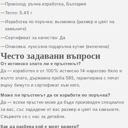
Произход: ръчна изработка, България
Тегло: 5.45 г
Изработка по поръчка: възможна (размер и цвят на
камъните)
Сертификат за качество: Да
Опаковка: луксозна подаръчна кутия (включена)
Често задавани въпроси
От истинско злато ли е пръстенът?
Да — изработен е от 100% истинско 14-каратово бяло и
жълто злато, държавна проба 585, гарантирана с печат
върху бижуто и сертификат към него.
Може ли пръстенът да се изработи по поръчка?
Да — всеки пръстен може да бъде произведен специално
за вас, със зададени от вас размер и цвят на камъните.
Свържете се с нас за детайли.
Как да разбера кой е моят размер?