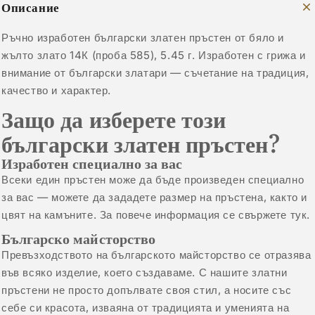
Описание
Ръчно изработен български златен пръстен от бяло и
жълто злато 14К (проба 585), 5.45 г. Изработен с грижа и
внимание от български златари — съчетание на традиция,
качество и характер.
Защо да изберете този
български златен пръстен?
Изработен специално за вас
Всеки един пръстен може да бъде произведен специално
за вас — можете да зададете размер на пръстена, както и
цвят на камъните.
За повече информация се свържете тук.
Българско майсторство
Превъзходството на българското майсторство се отразява
във всяко изделие, което създаваме. С нашите златни
пръстени не просто допълвате своя стил, а носите със
себе си красота, изваяна от традицията и уменията на