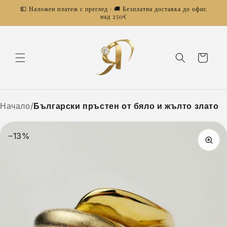
Преминаване
💵 Наложен платеж с преглед · 🚚 Безплатна доставка до офис
към
над 250€
съдържанието
Количка
Начало
/
Български пръстен от бяло и жълто злато
−13%