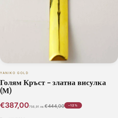
YANIKO GOLD
Голям Кръст - златна висулка
(М)
€387,00
€444,00
−12%
756,91 лв.