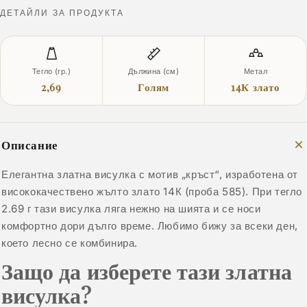
ДЕТАЙЛИ ЗА ПРОДУКТА
Тегло (гр.)
Дължина (см)
Метал
2,69
Голям
14К злато
Описание
Елегантна златна висулка с мотив „кръст“, изработена от
висококачествено жълто злато 14К (проба 585). При тегло
2.69 г тази висулка ляга нежно на шията и се носи
комфортно дори дълго време. Любимо бижу за всеки ден,
което лесно се комбинира.
Защо да изберете тази златна
висулка?