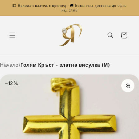
Преминаване
💵 Наложен платеж с преглед · 🚚 Безплатна доставка до офис
към
над 250€
съдържанието
Количка
Начало
/
Голям Кръст - златна висулка (М)
−12%