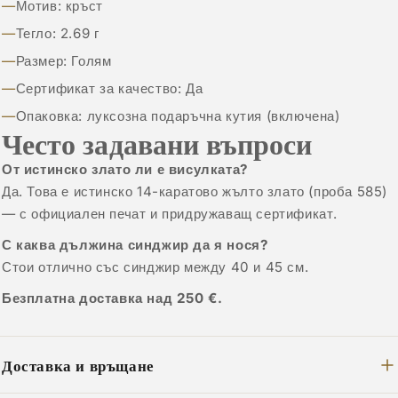
Мотив: кръст
Тегло: 2.69 г
Размер: Голям
Сертификат за качество: Да
Опаковка: луксозна подаръчна кутия (включена)
Често задавани въпроси
От истинско злато ли е висулката?
Да. Това е истинско 14-каратово жълто злато (проба 585)
— с официален печат и придружаващ сертификат.
С каква дължина синджир да я нося?
Стои отлично със синджир между 40 и 45 см.
Безплатна доставка над 250 €.
Доставка и връщане