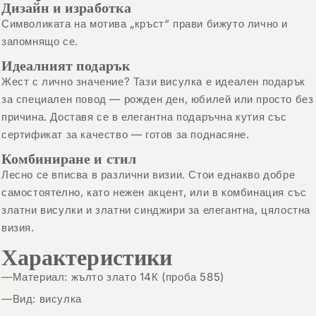
Дизайн и изработка
Символиката на мотива „кръст“ прави бижуто лично и
запомнящо се.
Идеалният подарък
Жест с лично значение? Тази висулка е идеален подарък
за специален повод — рожден ден, юбилей или просто без
причина. Доставя се в елегантна подаръчна кутия със
сертификат за качество — готов за поднасяне.
Комбиниране и стил
Лесно се вписва в различни визии. Стои еднакво добре
самостоятелно, като нежен акцент, или в комбинация със
златни висулки
и
златни синджири
за елегантна, цялостна
визия.
Характеристики
Материал: жълто злато 14К (проба 585)
Вид: висулка