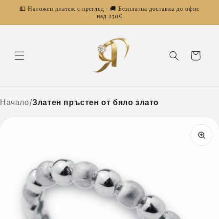
Преминаване
💵 Наложен платеж с преглед · 🚚 Безплатна доставка до офис
към
над 250€
съдържанието
Количка
Начало
/
Златен пръстен от бяло злато