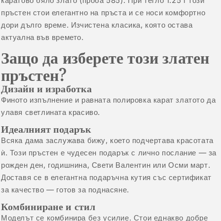
каратово бяло злато (проба 585). При тегло 1.25 г този
пръстен стои елегантно на пръста и се носи комфортно
дори дълго време. Изчистена класика, която остава
актуална във времето.
Защо да изберете този златен
пръстен?
Дизайн и изработка
Финото изпълнение и равната полировка карат златото да
улавя светлината красиво.
Идеалният подарък
Всяка дама заслужава бижу, което подчертава красотата
ѝ. Този пръстен е чудесен подарък с лично послание — за
рожден ден, годишнина, Свети Валентин или Осми март.
Доставя се в елегантна подаръчна кутия със сертификат
за качество — готов за поднасяне.
Комбиниране и стил
Моделът се комбинира без усилие. Стои еднакво добре