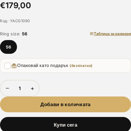
€179,00
Код:
YACG1090
Ring size:
56
Таблица за размери
56
Опаковай като подарък
(безплатно)
−
+
Добави в количката
Купи сега