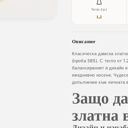
Тегло (гр.)
1,2
Описание
Класическа дамска златна
(проба 585). С тегло от 1.
балансираният ѝ дизайн 
ежедневно носене. Чудесе
допълнение към личната в
Защо да
златна 
Дизайн и израб