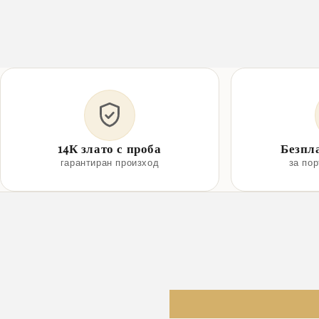
14К злато с проба
Безпл
гарантиран произход
за по