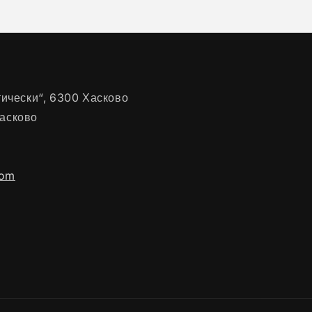
нтически“, 6300 Хасково
Хасково
com