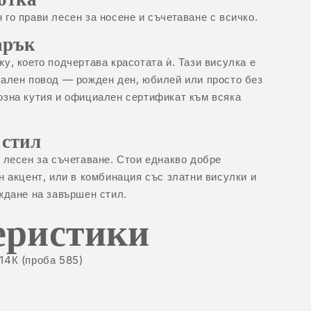
го прави лесен за носене и съчетаване с всичко.
арък
у, което подчертава красотата ѝ. Тази висулка е
иален повод — рожден ден, юбилей или просто без
озна кутия и официален сертификат към всяка
 стил
 лесен за съчетаване. Стои еднакво добре
н акцент, или в комбинация със
златни висулки
и
ждане на завършен стил.
еристики
14К (проба 585)