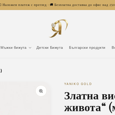
 Наложен платеж с преглед · 🚚 Безплатна доставка до офис над 25
Мъжки бижута
Детски Бижута
Български продукти
В
)
YANIKO GOLD
Златна ви
живота“ (