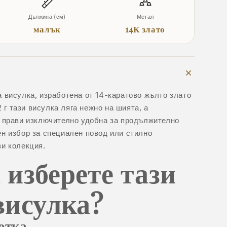
Дължина (см)
Метал
малък
14К злато
 висулка, изработена от 14-каратово жълто злато
2 г тази висулка ляга нежно на шията, а
я прави изключително удобна за продължително
н избор за специален повод или стилно
и колекция.
 изберете тази
висулка?
отка