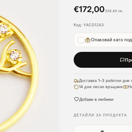
€172,00
336,40 лв.
Код:
YACG1243
Опаковай като по
Пр
Доставка 1–3 работни дни 
14 дни лесно връщане
Н
Добави в любими
ДЕТАЙЛИ ЗА ПРОДУКТА