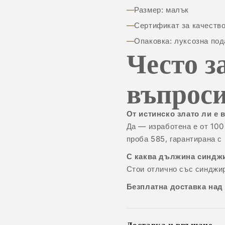
Размер: малък
Сертификат за качество
Опаковка: луксозна под
Често з
въпрос
От истинско злато ли е 
Да — изработена е от 10
проба 585, гарантирана с
С каква дължина синджи
Стои отлично със синджи
Безплатна доставка над
Доставка и връщане