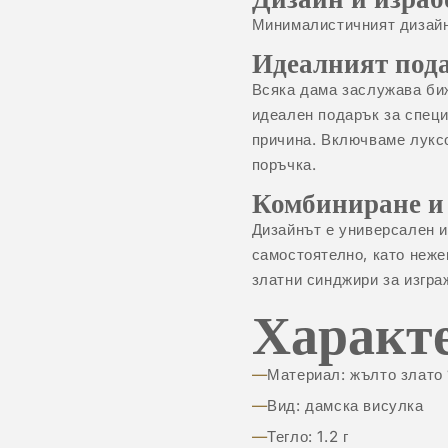
Минималистичният дизайн 
Идеалният под
Всяка дама заслужава биж
идеален подарък за спец
причина. Включваме лукс
поръчка.
Комбиниране и
Дизайнът е универсален и
самостоятелно, като неже
златни синджири
за изгра
Характ
Материал: жълто злато 
Вид: дамска висулка
Тегло: 1.2 г