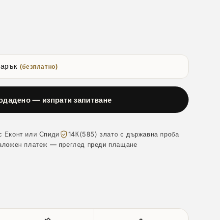
дарък
(безплатно)
одадено — изпрати запитване
с Еконт или Спиди
14К(585) злато с държавна проба
аложен платеж — преглед преди плащане