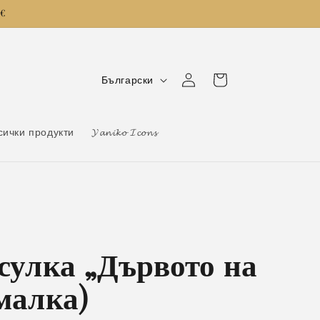
0€
Е
Количка
Влизане
Български
з
и
сички продукти
𝓨𝓪𝓷𝓲𝓴𝓸 𝓘𝓬𝓸𝓷𝓼
к
сулка „Дървото на
малка)