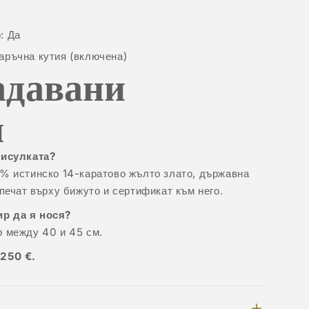
: Да
аръчна кутия (включена)
адавани
и
висулката?
0% истинско 14-каратово жълто злато, държавна
 печат върху бижуто и сертификат към него.
р да я нося?
р между 40 и 45 см.
 250 €.