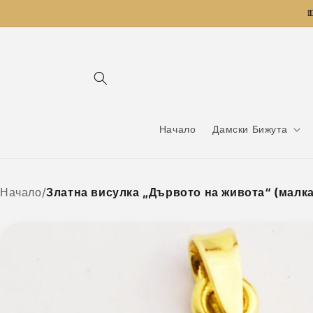
Преминаване

към
съдържанието
Начало
Дамски Бижута
Начало
/
Златна висулка „Дървото на живота“ (малка