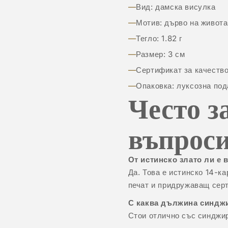
Вид: дамска висулка
Мотив: дърво на живота
Тегло: 1.82 г
Размер: 3 см
Сертификат за качество
Опаковка: луксозна под
Често з
въпрос
От истинско злато ли е 
Да. Това е истинско 14-к
печат и придружаващ сер
С каква дължина синджи
Стои отлично със синджи