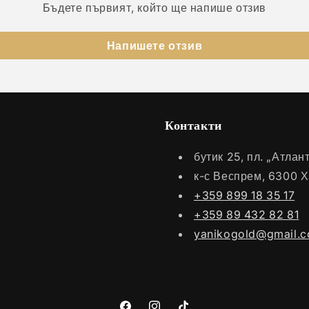
Бъдете първият, който ще напише отзив
Напишете отзив
Контакти
бутик 25, пл. „Атла
к-с Веспрем, 6300 
+359 899 18 35 17
+359 89 432 82 81
yanikogold@gmail.