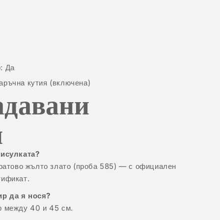
: Да
аръчна кутия (включена)
адавани
и
висулката?
аратово жълто злато (проба 585) — с официален
тификат.
р да я нося?
р между 40 и 45 см.