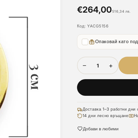
€264,00
516,34 лв.
Код:
YACG5156
Опаковай като по
−
+
Доставка 1–3 работни дни 
14 дни лесно връщане
Н
Добави в любими