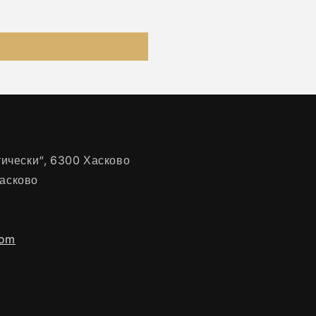
нтически“, 6300 Хасково
Хасково
com