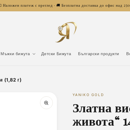
 Наложен платеж с преглед · 🚚 Безплатна доставка до офис над 25
Мъжки бижута
Детски Бижута
Български продукти
В
 (1,82 г)
YANIKO GOLD
Златна ви
живота“ 14