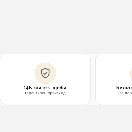
14К злато с проба
Безпл
гарантиран произход
за по