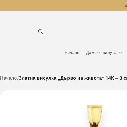
Преминаване

към
съдържанието
Начало
Дамски Бижута
Начало
/
Златна висулка „Дърво на живота“ 14К – 3 см