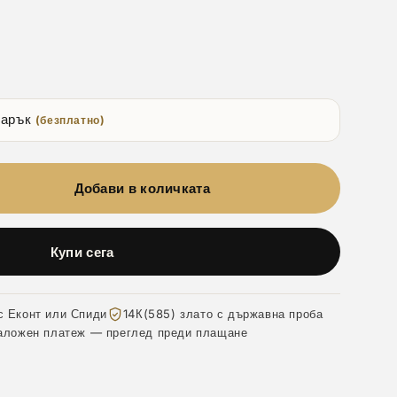
дарък
(безплатно)
Добави в количката
Купи сега
с Еконт или Спиди
14К(585) злато с държавна проба
аложен платеж — преглед преди плащане