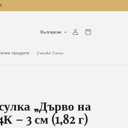
0€
Е
Влизане
Количка
Български
з
и
сички продукти
𝓨𝓪𝓷𝓲𝓴𝓸 𝓘𝓬𝓸𝓷𝓼
к
сулка „Дърво на
К – 3 см (1,82 г)