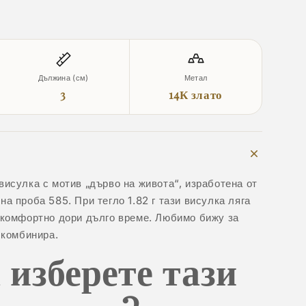
Дължина (см)
Метал
3
14К злато
висулка с мотив „дърво на живота“, изработена от
а проба 585. При тегло 1.82 г тази висулка ляга
 комфортно дори дълго време. Любимо бижу за
 комбинира.
 изберете тази