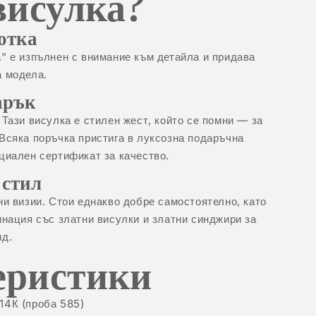
висулка?
отка
“ е изпълнен с внимание към детайла и придава
а модела.
арък
 Тази висулка е стилен жест, който се помни — за
Всяка поръчка пристига в луксозна подаръчна
циален сертификат за качество.
 стил
ни визии. Стои еднакво добре самостоятелно, като
бинация със
златни висулки
и
златни синджири
за
ид.
еристики
14К (проба 585)