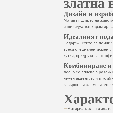
златна 
Дизайн и израб
Мотивът „дърво на живота
индивидуален характер н
Идеалният под
Подарък, който се помни?
всеки специален момент. 
кутия, придружена от офи
Комбиниране и
Лесно се вписва в различ
нежен акцент, или в ком
завършен и хармоничен в
Характ
Материал: жълто злато 