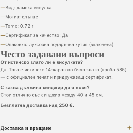
Вид: дамска висулка
Мотив: слънце
Тегло: 0.72 г
Сертификат за качество: Да
Опаковка: луксозна подаръчна кутия (включена)
Често задавани въпроси
От истинско злато ли е висулката?
Да. Това е истинско 14-каратово бяло злато (проба 585)
— с официален печат и придружаващ сертификат.
С каква дължина синджир да я нося?
Стои отлично със синджир между 40 и 45 см.
Безплатна доставка над 250 €.
Доставка и връщане