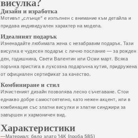
висулка?
Дизайн и изработка
Мотивът „слънце“ е изпълнен с внимание към детайла и
придава индивидуален характер на модела.
Идеалният подарък
Изненадайте любимата жена с незабравим подарък. Тази
висулка е чудесен подарък с лично послание — за рожден
ден, годишнина, Свети Валентин или Осми март. Всяка
поръчка пристига в луксозна подаръчна кутия, придружена
от официален сертификат за качество.
Комбиниране и стил
Изчистеният дизайн позволява лесно съчетаване. Стои
еднакво добре самостоятелно, като нежен акцент, или в
комбинация със
златни висулки
и
златни синджири
за
завършен и хармоничен вид.
Характеристики
Материал: бяло злато 14К (проба 585)