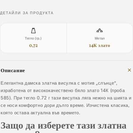
ДЕТАЙЛИ ЗА ПРОДУКТА
Тегло (гр.)
Метал
0,72
14К злато
Описание
Елегантна дамска златна висулка с мотив „слънце“,
изработена от висококачествено бяло злато 14К (проба
585). При тегло 0.72 г тази висулка ляга нежно на шията и
се носи комфортно дори дълго време. Изчистена класика,
която остава актуална във времето.
Защо да изберете тази златна