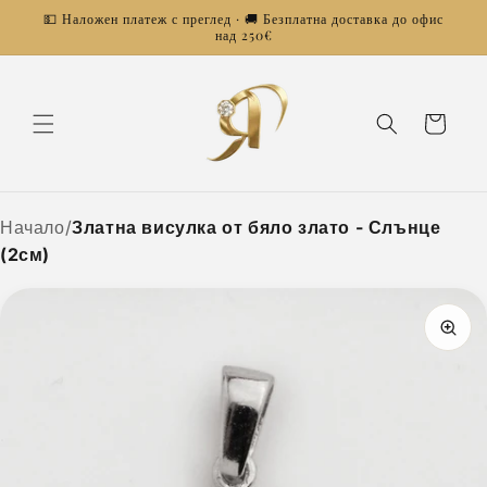
Преминаване
💵 Наложен платеж с преглед · 🚚 Безплатна доставка до офис
към
над 250€
съдържанието
Количка
Начало
/
Златна висулка от бяло злато - Слънце
(2см)