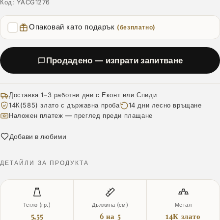
Код:
YACG1276
Опаковай като подарък
(безплатно)
Продадено — изпрати запитване
Доставка 1–3 работни дни с Еконт или Спиди
14К(585) злато с държавна проба
14 дни лесно връщане
Наложен платеж — преглед преди плащане
Добави в любими
ДЕТАЙЛИ ЗА ПРОДУКТА
Тегло (гр.)
Дължина (см)
Метал
5,55
6 на 5
14К злато