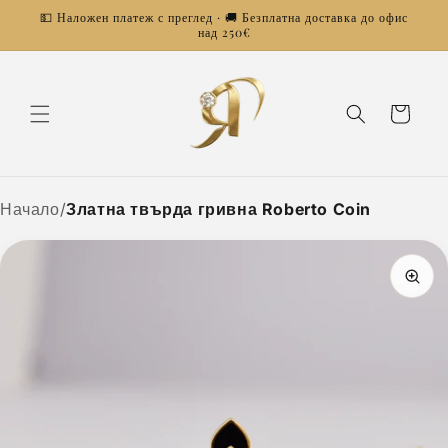
Преминаване
💵 Наложен платеж с преглед · 🚚 Безплатна доставка до офис
към
над 250€
съдържанието
Количка
Начало
/
Златна твърда гривна Roberto Coin