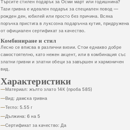
Търсите стилен подарък за Осми март или годишнина?
Тази гривна е идеален подарък за специален повод —
рожден ден, юбилей или просто без причина. Всяка
поръчка пристига в луксозна подаръчна кутия, придружена
от официален сертификат за качество.
Комбиниране и стил
Лесно се вписва в различни визии. Стои еднакво добре
самостоятелно, като нежен акцент, или в комбинация със
златни гривни
и
златни обеци
за завършен и хармоничен
вид.
Характеристики
Материал: жълто злато 14К (проба 585)
Вид: дамска гривна
Тегло: 5.55 г
Дължина: 6 на 5
Сертификат за качество: Да