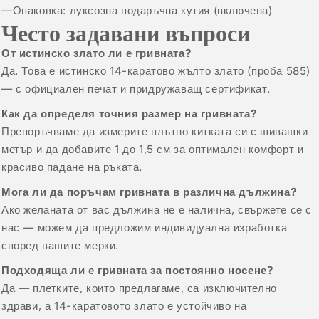
Опаковка: луксозна подаръчна кутия (включена)
Често задавани въпроси
От истинско злато ли е гривната?
Да. Това е истинско 14-каратово жълто злато (проба 585)
— с официален печат и придружаващ сертификат.
Как да определя точния размер на гривната?
Препоръчваме да измерите плътно китката си с шивашки
метър и да добавите 1 до 1,5 см за оптимален комфорт и
красиво падане на ръката.
Мога ли да поръчам гривната в различна дължина?
Ако желаната от вас дължина не е налична, свържете се с
нас — можем да предложим индивидуална изработка
според вашите мерки.
Подходяща ли е гривната за постоянно носене?
Да — плетките, които предлагаме, са изключително
здрави, а 14-каратовото злато е устойчиво на