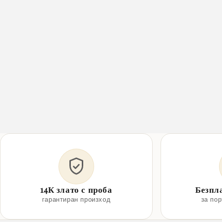
14К злато с проба
Безпл
гарантиран произход
за по