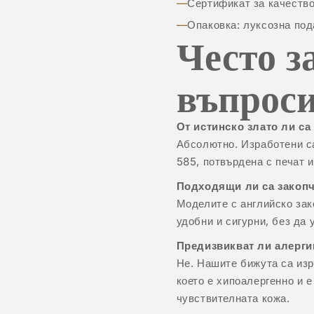
Сертификат за качество
Опаковка: луксозна под
Често з
въпрос
От истинско злато ли са
Абсолютно. Изработени са
585, потвърдена с печат и
Подходящи ли са закопч
Моделите с английско зак
удобни и сигурни, без да 
Предизвикват ли алерги
Не. Нашите бижута са изр
което е хипоалергенно и 
чувствителната кожа.