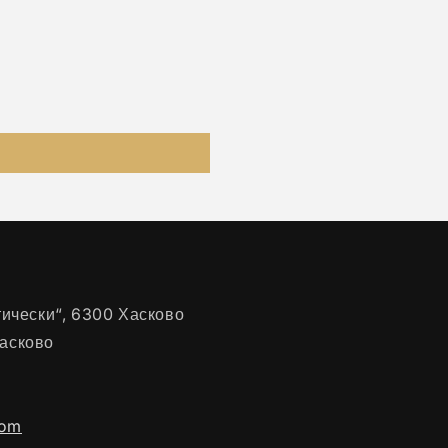
нтически“, 6300 Хасково
Хасково
com