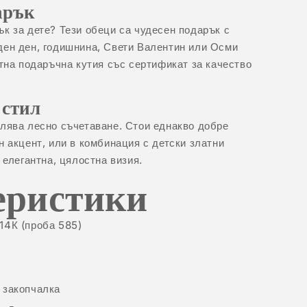
арък
к за дете? Тези обеци са чудесен подарък с
ден ден, годишнина, Свети Валентин или Осми
нтна подаръчна кутия със сертификат за качество
 стил
лява лесно съчетаване. Стои еднакво добре
н акцент, или в комбинация с
детски златни
 елегантна, цялостна визия.
еристики
14К (проба 585)
 закопчалка