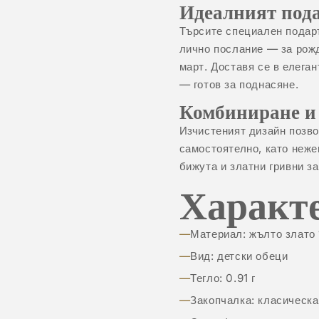
Идеалният под
Търсите специален подаръ
лично послание — за рож
март. Доставя се в елега
— готов за поднасяне.
Комбиниране и
Изчистеният дизайн позво
самостоятелно, като неже
бижута
и
златни гривни
за
Характ
Материал: жълто злато 
Вид: детски обеци
Тегло: 0.91 г
Закопчалка: класическа