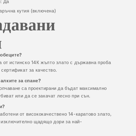
: Да
аръчна кутия (включена)
адавани
и
 обеците?
 от истинско 14К жълто злато с държавна проба
 сертификат за качество.
алките за спане?
опчаване са проектирани да бъдат максимално
убиват или да се закачат лесно при сън.
и?
аботени от висококачествено 14-каратово злато,
е изключително щадящо дори за най-