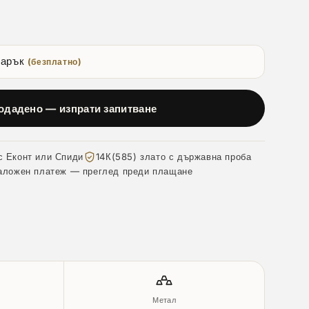
дарък
(безплатно)
одадено — изпрати запитване
с Еконт или Спиди
14К(585) злато с държавна проба
аложен платеж — преглед преди плащане
Метал