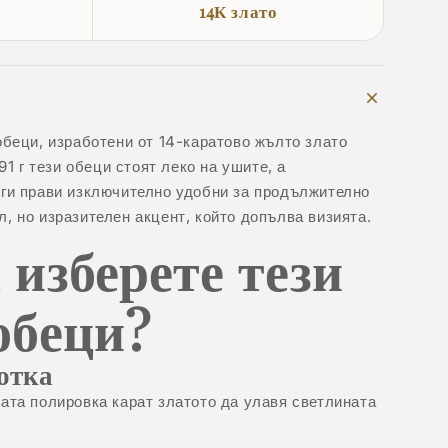
14К злато
обеци, изработени от 14-каратово жълто злато
91 г тези обеци стоят леко на ушите, а
 ги прави изключително удобни за продължително
, но изразителен акцент, който допълва визията.
 изберете тези
обеци?
отка
ата полировка карат златото да улавя светлината