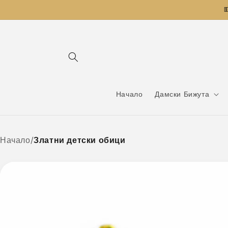
Преминаване

към
съдържанието
Начало
Дамски Бижута
Начало
/
Златни детски обици