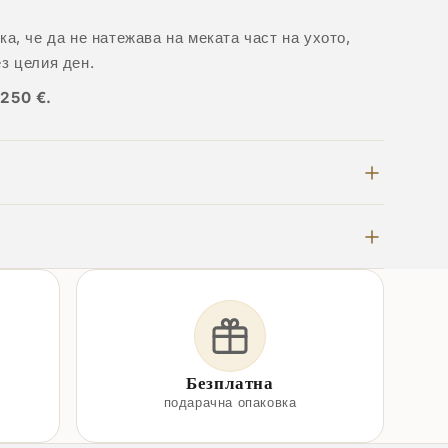
а, че да не натежава на меката част на ухото,
з целия ден.
 250 €.
Безплатна
подарачна опаковка