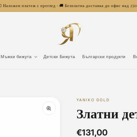
 Наложен платеж с преглед · 🚚 Безплатна доставка до офис над 25
Мъжки бижута
Детски Бижута
Български продукти
В
YANIKO GOLD
Златни де
€131,00