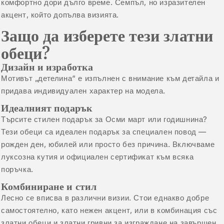
комфортно дори дълго време. Семпъл, но изразителен
акцент, който допълва визията.
Защо да изберете тези златни
обеци?
Дизайн и изработка
Мотивът „детелина“ е изпълнен с внимание към детайла и
придава индивидуален характер на модела.
Идеалният подарък
Търсите стилен подарък за Осми март или годишнина?
Тези обеци са идеален подарък за специален повод —
рожден ден, юбилей или просто без причина. Включваме
луксозна кутия и официален сертификат към всяка
поръчка.
Комбиниране и стил
Лесно се вписва в различни визии. Стои еднакво добре
самостоятелно, като нежен акцент, или в комбинация със
златни обеци
и
златни гривни
за изграждане на завършен