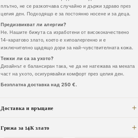
плътно, не се разкопчава случайно и държи здраво през
целия ден. Подходящо е за постоянно носене и за деца.
Предизвикват ли алергии?
Не. Нашите бижута са изработени от висококачествено
14-каратово злато, което е хипоалергенно и е
изключително щадящо дори за най-чувствителната кожа.
Тежки ли са за ухото?
Дизайнът е балансиран така, че да не натежава на меката
част на ухото, осигурявайки комфорт през целия ден.
Безплатна доставка над 250 €.
Доставка и връщане
Грижа за 14К злато