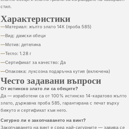
стил.
Характеристики
Материал: жълто злато 14К (проба 585)
Вид: дамски обеци
Мотив: детелина
Тегло: 1.28 г
Сертификат за качество: Да
Опаковка: луксозна подаръчна кутия (включена)
Често задавани въпроси
От истинско злато ли са обеците?
Да — изработени са от 100% истинско 14-каратово жълто
злато, държавна проба 585, гарантирана с печат върху
бижуто и сертификат към него.
Сигурно ли е закопчаването на винт?
Закопчаването на винт е сред най-сигурните — завива се