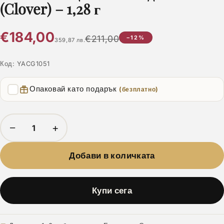
(Clover) – 1,28 г
€184,00
€211,00
−12%
359,87 лв.
Код:
YACG1051
Опаковай като подарък
(безплатно)
−
+
Добави в количката
Купи сега