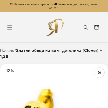
Преминаване
💵 Наложен платеж с преглед · 🚚 Безплатна доставка до офис
към
над 250€
съдържанието
Количка
Начало
/
Златни обеци на винт детелина (Clover) –
1,28 г
−12%