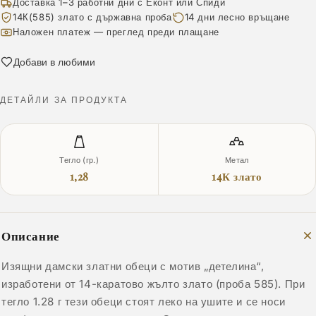
Доставка 1–3 работни дни с Еконт или Спиди
14К(585) злато с държавна проба
14 дни лесно връщане
Наложен платеж — преглед преди плащане
Добави в любими
ДЕТАЙЛИ ЗА ПРОДУКТА
Тегло (гр.)
Метал
1,28
14К злато
Описание
Изящни дамски златни обеци с мотив „детелина“,
изработени от 14-каратово жълто злато (проба 585). При
тегло 1.28 г тези обеци стоят леко на ушите и се носи