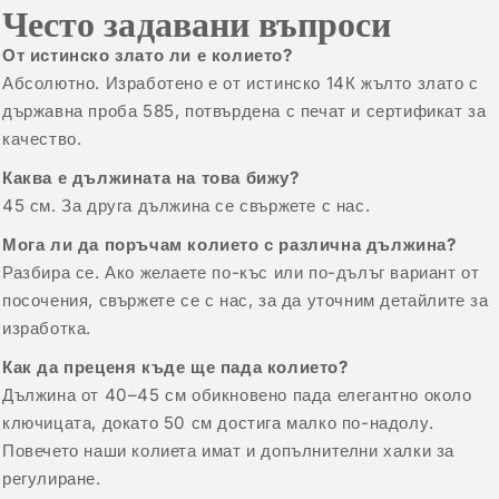
Често задавани въпроси
От истинско злато ли е колието?
Абсолютно. Изработено е от истинско 14К жълто злато с
държавна проба 585, потвърдена с печат и сертификат за
качество.
Каква е дължината на това бижу?
45 см. За друга дължина се свържете с нас.
Мога ли да поръчам колието с различна дължина?
Разбира се. Ако желаете по-къс или по-дълъг вариант от
посочения, свържете се с нас, за да уточним детайлите за
изработка.
Как да преценя къде ще пада колието?
Дължина от 40–45 см обикновено пада елегантно около
ключицата, докато 50 см достига малко по-надолу.
Повечето наши колиета имат и допълнителни халки за
регулиране.