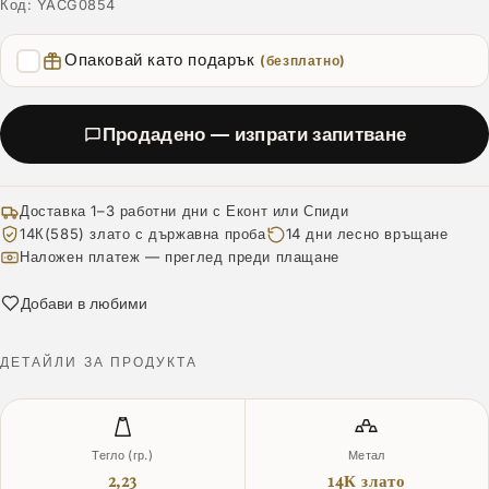
Код:
YACG0854
Опаковай като подарък
(безплатно)
Продадено — изпрати запитване
Доставка 1–3 работни дни с Еконт или Спиди
14К(585) злато с държавна проба
14 дни лесно връщане
Наложен платеж — преглед преди плащане
Добави в любими
ДЕТАЙЛИ ЗА ПРОДУКТА
Тегло (гр.)
Метал
2,23
14К злато