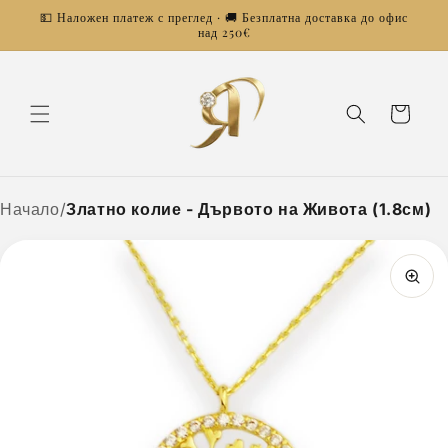
Преминаване
💵 Наложен платеж с преглед · 🚚 Безплатна доставка до офис
към
над 250€
съдържанието
Количка
Начало
/
Златно колие - Дървото на Живота (1.8см)