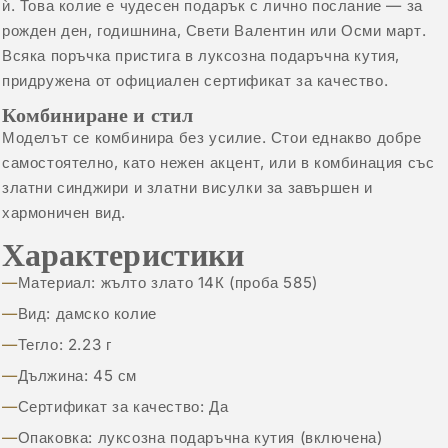
ѝ. Това колие е чудесен подарък с лично послание — за
рожден ден, годишнина, Свети Валентин или Осми март.
Всяка поръчка пристига в луксозна подаръчна кутия,
придружена от официален сертификат за качество.
Комбиниране и стил
Моделът се комбинира без усилие. Стои еднакво добре
самостоятелно, като нежен акцент, или в комбинация със
златни синджири
и
златни висулки
за завършен и
хармоничен вид.
Характеристики
Материал: жълто злато 14К (проба 585)
Вид: дамско колие
Тегло: 2.23 г
Дължина: 45 см
Сертификат за качество: Да
Опаковка: луксозна подаръчна кутия (включена)