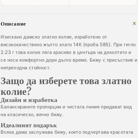
Описание
Изискано дамско златно колие, изработено от
висококачествено жълто злато 14К (проба 585). При тегло
2.23 г това колие ляга красиво в центъра на деколтето и
се носи комфортно дори дълго време. Бижу с присъствие и
непреходна стойност.
Защо да изберете това златно
колие?
Дизайн и изработка
Балансираните пропорции и чистата линия придават вид
на класическо, вечно бижу.
Идеалният подарък
Всяка дама заслужава бижу, което подчертава красотата