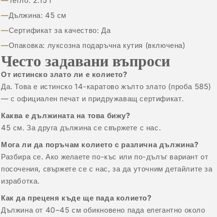
Тегло: 2.15 г
Дължина: 45 см
Сертификат за качество: Да
Опаковка: луксозна подаръчна кутия (включена)
Често задавани въпроси
От истинско злато ли е колието?
Да. Това е истинско 14-каратово жълто злато (проба 585)
— с официален печат и придружаващ сертификат.
Каква е дължината на това бижу?
45 см. За друга дължина се свържете с нас.
Мога ли да поръчам колието с различна дължина?
Разбира се. Ако желаете по-къс или по-дълъг вариант от
посочения, свържете се с нас, за да уточним детайлите за
изработка.
Как да преценя къде ще пада колието?
Дължина от 40–45 см обикновено пада елегантно около