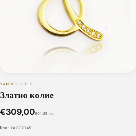
YANIKO GOLD
Златно колие
€309,00
604,35 лв.
Код:
YACG0745