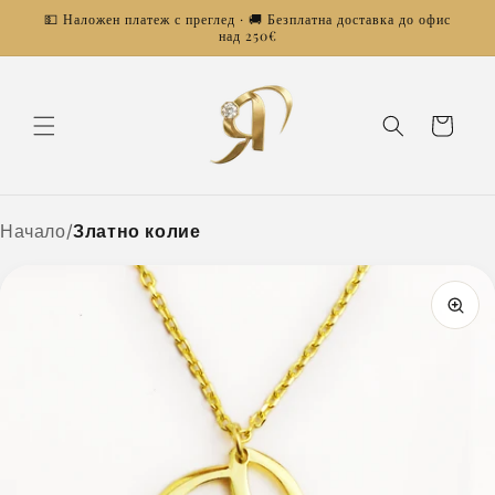
Преминаване
💵 Наложен платеж с преглед · 🚚 Безплатна доставка до офис
към
над 250€
съдържанието
Количка
Начало
/
Златно колие