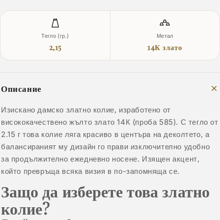
Тегло (гр.)
Метал
2,15
14К злато
Описание
Изискано дамско златно колие, изработено от
висококачествено жълто злато 14К (проба 585). С тегло от
2.15 г това колие ляга красиво в центъра на деколтето, а
балансираният му дизайн го прави изключително удобно
за продължително ежедневно носене. Изящен акцент,
който превръща всяка визия в по-запомняща се.
Защо да изберете това златно
колие?