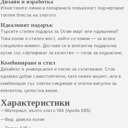
Дизайн и изработка
Изчистените линии и полираната повърхност подчертават
топлия блясък на златото.
Идеалният подарък
Търсите стилен подарък за Осми март или годишнина?
Това колие е стилен жест, който се помни — за всеки
специален момент. Доставя се в елегантна подаръчна
кутия със сертификат за качество — готов за поднасяне.
Комбиниране и стил
Дизайнът е универсален и лесен за съчетаване. Стои
еднакво добре самостоятелно, като нежен акцент, или в
комбинация със
златни синджири
и
златни висулки
за
елегантна, цялостна визия.
Характеристики
Материал: жълто злато 14К (проба 585)
Вид: дамско колие