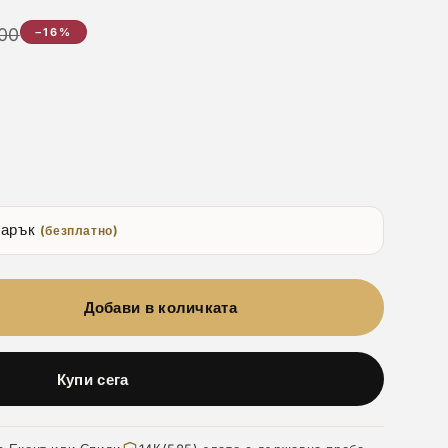
00
−16%
дарък
(безплатно)
Добави в количката
Купи сега