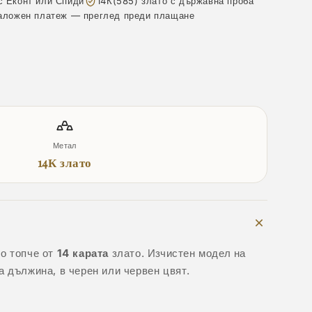
с Еконт или Спиди
14К(585) злато с държавна проба
аложен платеж — преглед преди плащане
Метал
14К злато
о топче от
14 карата
злато. Изчистен модел на
а дължина, в черен или червен цвят.