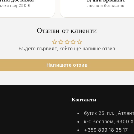
ръчки над 250 €
лесно и безплатно
Отзиви от клиенти
Бъдете първият, който ще напише отзив
Напишете отзив
Контакти
бутик 25, пл. „Атла
к-с Веспрем, 6300 
+359 899 18 35 17