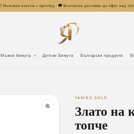
 Наложен платеж с преглед · 🚚 Безплатна доставка до офис над 25
Мъжки бижута
Детски Бижута
Български продукти
В
YANIKO GOLD
Злато на 
топче