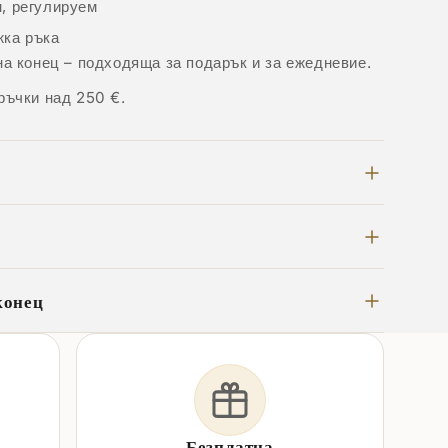
н, регулируем
жка ръка
на конец – подходяща за подарък и за ежедневие.
ръчки над 250 €.
конец
Безплатна