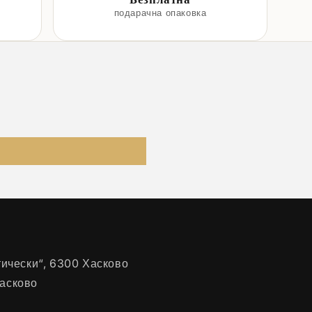
подарачна опаковка
нтически“, 6300 Хасково
Хасково