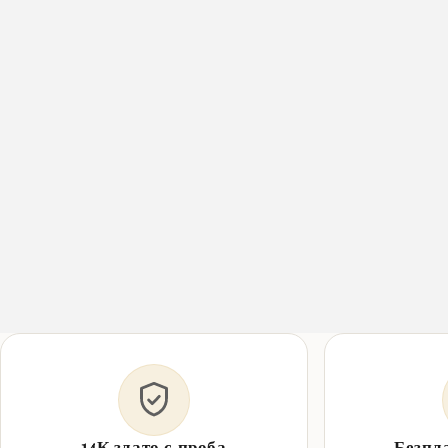
14К злато с проба
Безпл