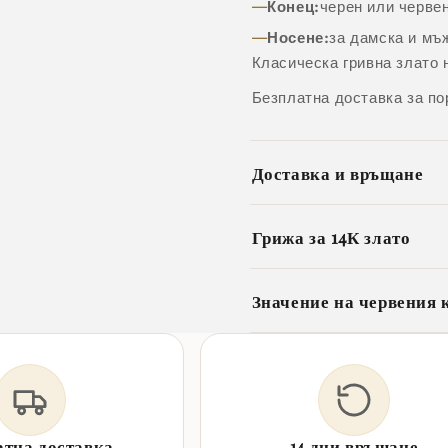
Конец:
черен или черве
Носене:
за дамска и мъ
Класическа гривна злато 
Безплатна доставка за по
Доставка и връщане
Грижа за 14К злато
Значение на червения 
атна доставка
14 дни връщане