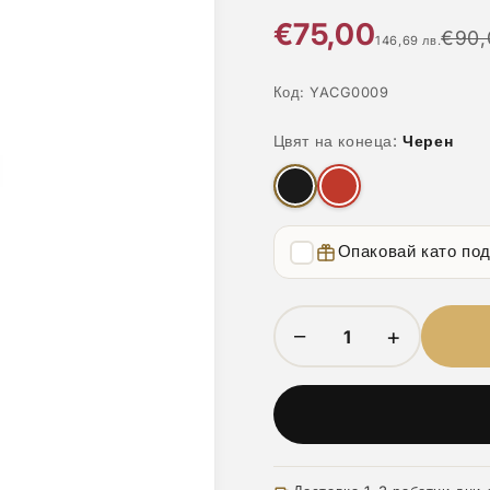
€75,00
€90,
146,69 лв.
Код:
YACG0009
Цвят на конеца:
Черен
Опаковай като по
−
+