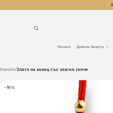
Преминаване

към
съдържанието
Начало
Дамски Бижута
Начало
/
Злато на конец със златно топче
−16%