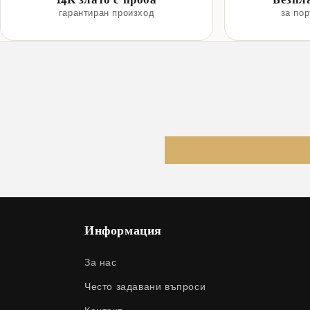
гарантиран произход
за по
Информация
За нас
Често задавани въпроси