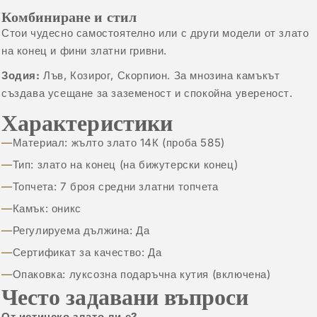
Комбиниране и стил
Стои чудесно самостоятелно или с други модели от
злато
на конец
и фини
златни гривни
.
Зодия:
Лъв, Козирог, Скорпион. За мнозина камъкът
създава усещане за заземеност и спокойна увереност.
Характеристики
Материал: жълто злато 14К (проба 585)
Тип: злато на конец (на бижутерски конец)
Топчета: 7 броя средни златни топчета
Камък: оникс
Регулируема дължина: Да
Сертификат за качество: Да
Опаковка: луксозна подаръчна кутия (включена)
Често задавани въпроси
От истинско злато ли е?