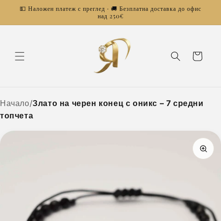
Преминаване
💵 Наложен платеж с преглед · 🚚 Безплатна доставка до офис
към
над 250€
съдържанието
Количка
Начало
/
Злато на черен конец с оникс – 7 средни
топчета