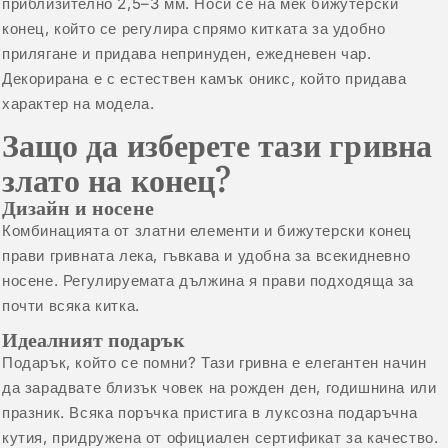
приблизително 2,5–3 мм. Носи се на мек бижутерски
конец, който се регулира спрямо китката за удобно
прилягане и придава непринуден, ежедневен чар.
Декорирана е с естествен камък оникс, който придава
характер на модела.
Защо да изберете тази гривна
злато на конец?
Дизайн и носене
Комбинацията от златни елементи и бижутерски конец
прави гривната лека, гъвкава и удобна за всекидневно
носене. Регулируемата дължина я прави подходяща за
почти всяка китка.
Идеалният подарък
Подарък, който се помни? Тази гривна е елегантен начин
да зарадвате близък човек на рожден ден, годишнина или
празник. Всяка поръчка пристига в луксозна подаръчна
кутия, придружена от официален сертификат за качество.