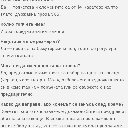
Да — топчетата и елементите са от 14-каратово жълто
злато, държавна проба 585.
Колко топчета има?
7 броя средни златни топчета.
Регулира ли се размерът?
Да — носи се на бижутерски конец, който се регулира
спрямо китката.
Мога ли да сменя цвета на конеца?
Да, предлагаме възможност за избор на цвят на конеца
(червен, черен и др.). Моля, отбележете предпочитанието
си в коментар към поръчката или се свържете с нас
предварително.
Какво да направя, ако конецът се закъса след време?
Конецът, който използваме, е доказано 3 пъти по-здрав от
обикновените конци. Въпреки това, за нас е важно да
носите бижуто си дълго — затова при нужда предлагаме