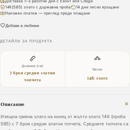
Доставка 1–3 работни дни с Еконт или Спиди
14К(585) злато с държавна проба
14 дни лесно връщане
Наложен платеж — преглед преди плащане
Добави в любими
ДЕТАЙЛИ ЗА ПРОДУКТА
Дължина (см)
Метал
7 броя средни златни
14К злато
топчета
Описание
Изящна гривна злато на конец от жълто злато 14К (проба
585) с 7 броя средни златни топчета. Средните топчета са