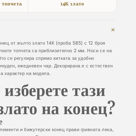
и топчета
14К злато
онец от жълто злато 14К (проба 585) с 12 броя
лките топчета са приблизително 2 мм. Носи се на
йто се регулира спрямо китката за удобно
инуден, ежедневен чар. Декорирана е с естествен
ва характер на модела.
 изберете тази
злато на конец?
е
лементи и бижутерски конец прави гривната лека,