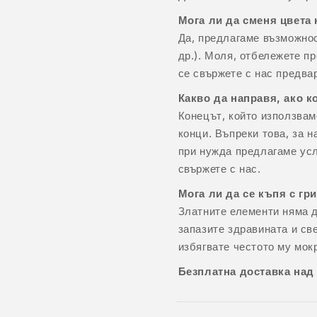
Мога ли да сменя цвета 
Да, предлагаме възможнос
др.). Моля, отбележете п
се свържете с нас предва
Какво да направя, ако к
Конецът, който използвам
конци. Въпреки това, за 
при нужда предлагаме усл
свържете с нас.
Мога ли да се къпя с гр
Златните елементи няма д
запазите здравината и св
избягвате честото му мок
Безплатна доставка над