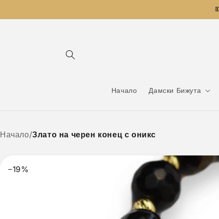
Преминаване

към
съдържанието
Начало
Дамски Бижута
Начало
/
Злато на черен конец с оникс
−19%