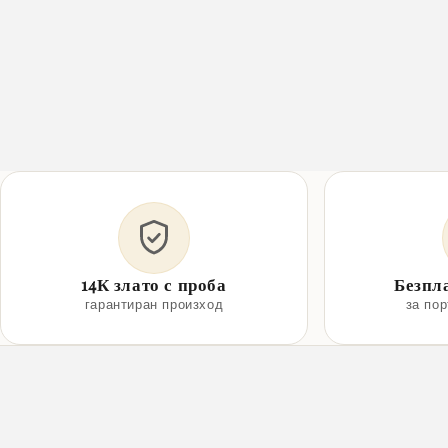
14К злато с проба
Безпл
гарантиран произход
за по