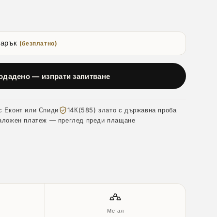
дарък
(безплатно)
одадено — изпрати запитване
с Еконт или Спиди
14К(585) злато с държавна проба
аложен платеж — преглед преди плащане
Метал