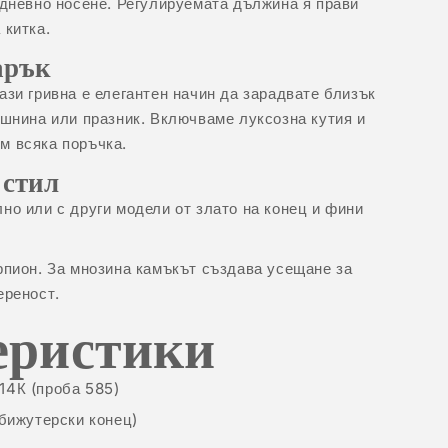
идневно носене. Регулируемата дължина я прави
 китка.
арък
ази гривна е елегантен начин да зарадвате близък
ишнина или празник. Включваме луксозна кутия и
м всяка поръчка.
 стил
но или с други модели от
злато на конец
и фини
рпион. За мнозина камъкът създава усещане за
ереност.
еристики
14К (проба 585)
 бижутерски конец)