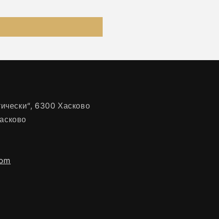
нтически“, 6300 Хасково
Хасково
com