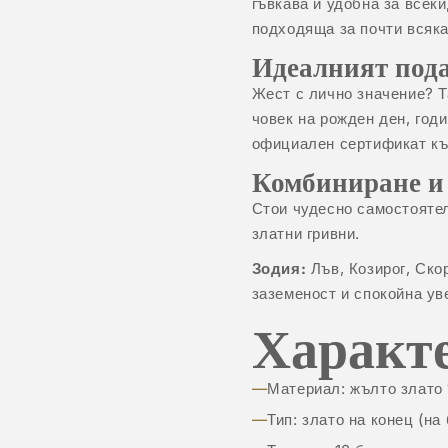
гъвкава и удобна за всек
подходяща за почти всяка
Идеалният под
Жест с лично значение? Т
човек на рожден ден, год
официален сертификат къ
Комбиниране и
Стои чудесно самостоятел
златни гривни
.
Зодия:
Лъв, Козирог, Ско
заземеност и спокойна ув
Характ
Материал: жълто злато 
Тип: злато на конец (на