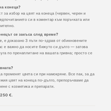
на конеца?
т за избор на цвят на конеца (червен, черен и
редпочитанието си в коментар към поръчката или
рително.
онецът се закъса след време?
е, е доказано 3 пъти по-здрав от обикновените
нас е важно да носите бижуто си дълго — затова
уга по пренаплитане на вашата гривна; просто се
ивната?
а променят цвета си при намокряне. Все пак, за да
ежия цвят на конеца по-дълго, препоръчваме да
рене с козметика и препарати.
 250 €.