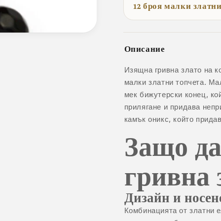
12 броя малки златн
Описание
Изящна гривна злато на к
малки златни топчета. Ма
мек бижутерски конец, ко
прилягане и придава непр
камък оникс, който прида
Защо да
гривна 
Дизайн и носен
Комбинацията от златни е