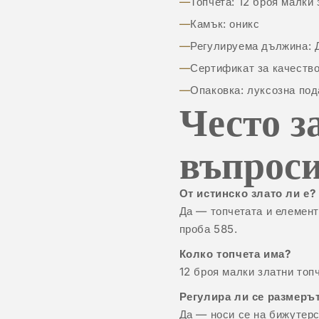
Топчета: 12 броя малки 
Камък: оникс
Регулируема дължина: 
Сертификат за качество
Опаковка: луксозна под
Често з
въпрос
От истинско злато ли е?
Да — топчетата и елемент
проба 585.
Колко топчета има?
12 броя малки златни топч
Регулира ли се размеръ
Да — носи се на бижутерс