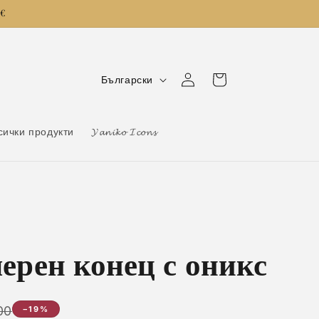
0€
Е
Количка
Влизане
Български
з
и
сички продукти
𝓨𝓪𝓷𝓲𝓴𝓸 𝓘𝓬𝓸𝓷𝓼
к
черен конец с оникс
00
−19%