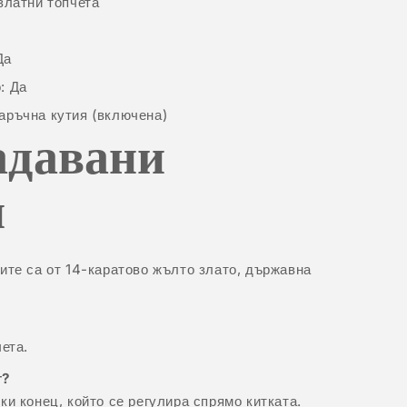
златни топчета
Да
: Да
аръчна кутия (включена)
адавани
и
ите са от 14-каратово жълто злато, държавна
ета.
т?
ки конец, който се регулира спрямо китката.