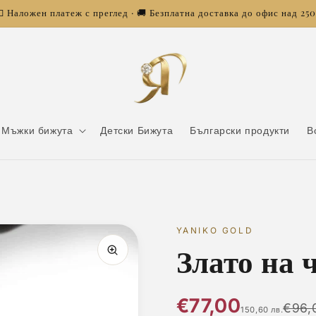
 Наложен платеж с преглед · 🚚 Безплатна доставка до офис над 25
Мъжки бижута
Детски Бижута
Български продукти
В
YANIKO GOLD
Злато на 
€77,00
€96,
150,60 лв.