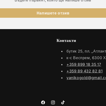
Бъдете първият, който ще напише отзив
Напишете отзив
Контакти
бутик 25, пл. „Атла
к-с Веспрем, 6300 
+359 899 18 35 17
+359 89 432 82 81
yanikogold@gmail.
Facebook
Instagram
TikTok