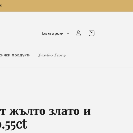
0€
Е
Влизане
Количка
Български
з
и
сички продукти
𝓨𝓪𝓷𝓲𝓴𝓸 𝓘𝓬𝓸𝓷𝓼
к
т жълто злато и
.55ct