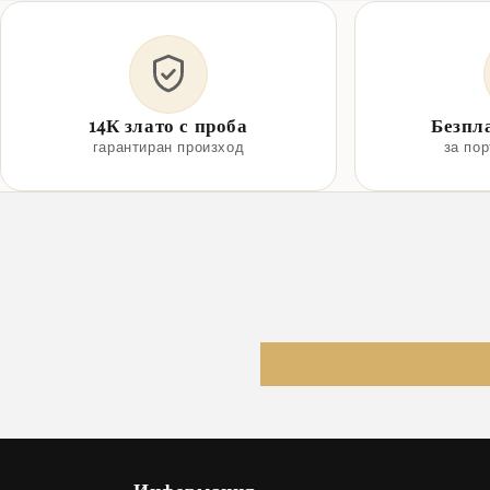
14К злато с проба
Безпл
гарантиран произход
за по