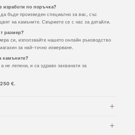
е изработи по поръчка?
да бъде произведен специално за вас, със
цвят на камъните. Свържете се с нас за детайли.
ят размер?
змера си, използвайте нашето онлайн ръководство
магазин за най-точно измерване.
а камъните?
а не лепени, и са здраво захванати за
 250 €.