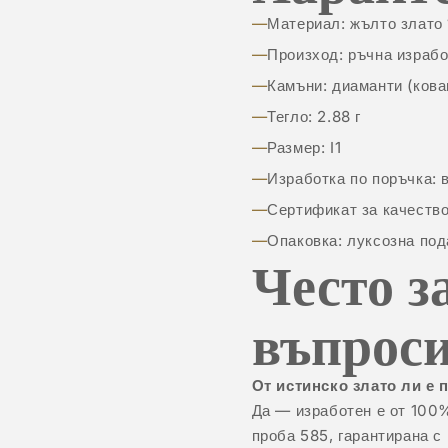
Материал: жълто злато 
Произход: ръчна израбо
Камъни: диаманти (кова
Тегло: 2.88 г
Размер: I1
Изработка по поръчка: 
Сертификат за качество
Опаковка: луксозна под
Често з
въпрос
От истинско злато ли е 
Да — изработен е от 100
проба 585, гарантирана с