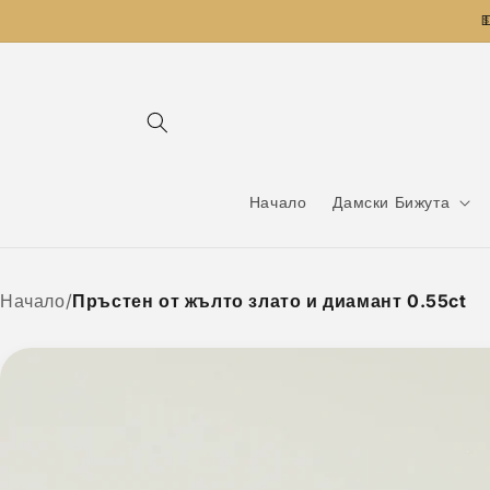
Преминаване

към
съдържанието
Начало
Дамски Бижута
Начало
/
Пръстен от жълто злато и диамант 0.55ct