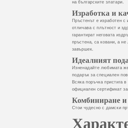
на българските златари.
Изработка и ка
Пръстенът е изработен с 
отличава с плътност и зд
гарантират неговата издр
пръстена, са ковани, а не
завършек.
Идеалният под
Изненадайте любимата же
подарък за специален пов
Всяка поръчка пристига в
официален сертификат за
Комбиниране и
Стои чудесно с
дамски пр
Характ