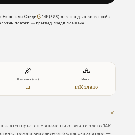
с Еконт или Спиди
14К(585) злато с държавна проба
аложен платеж — преглед преди плащане
Дължина (см)
Метал
I1
14К злато
и златен пръстен с диаманти от жълто злато 14К
ботен с грижа и внимание от български златари —