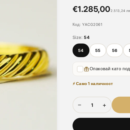
€1.285,00
2.513,24 лв
Код:
YACG2061
Size:
54
54
55
56
Опаковай като по
⚡ Само 1 наличност
−
+