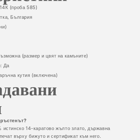
14К (проба 585)
тка, България
ни)
възможна (размер и цвят на камъните)
: Да
аръчна кутия (включена)
адавани
и
пръстенът?
% истинско 14-каратово жълто злато, държавна
 печат върху бижуто и сертификат към него.