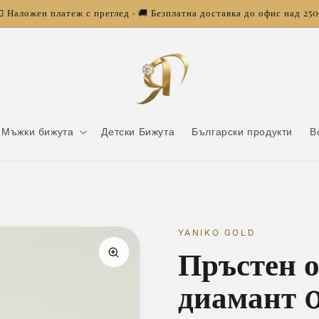
 Наложен платеж с преглед · 🚚 Безплатна доставка до офис над 25
Мъжки бижута
Детски Бижута
Български продукти
В
YANIKO GOLD
Пръстен о
диамант 0