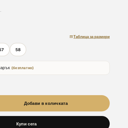
.
Таблица за размери
57
58
дарък
(безплатно)
Добави в количката
Купи сега