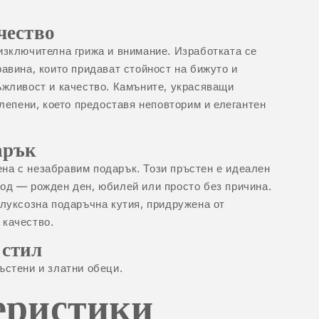
чество
изключителна грижа и внимание. Изработката се
равина, които придават стойност на бижуто и
ъжливост и качество. Камъните, украсяващи
 лепени, което предоставя неповторим и елегантен
арък
на с незабравим подарък. Този пръстен е идеален
од — рожден ден, юбилей или просто без причина.
 луксозна подаръчна кутия, придружена от
 качество.
 стил
ъстени
и
златни обеци
.
еристики