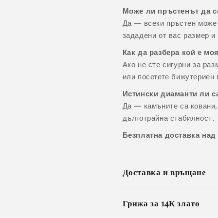
Може ли пръстенът да с
Да — всеки пръстен може 
зададени от вас размер и 
Как да разбера кой е мо
Ако не сте сигурни за ра
или посетете бижутериен 
Истински диаманти ли с
Да — камъните са ковани, 
дълготрайна стабилност.
Безплатна доставка над
Доставка и връщане
Грижа за 14К злато