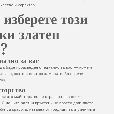
чество и характер.
 изберете този
ки златен
?
иално за вас
 да бъде произведен специално за вас — можете
ъстена, както и цвят на камъните.
За повече
тук.
сторство
рското майсторство се отразява във всяко
. С нашите златни пръстени не просто допълвате
ебе си красота, изваяна от традицията и уменията