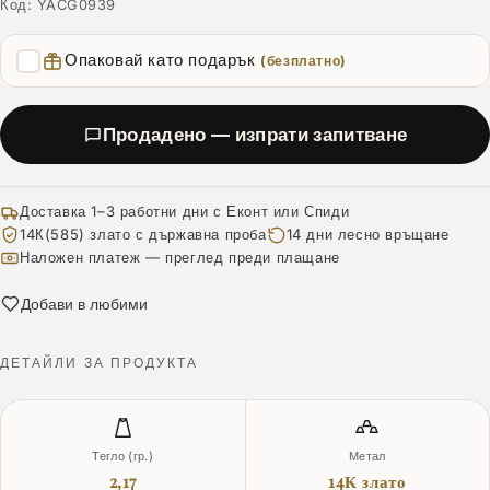
Код:
YACG0939
Опаковай като подарък
(безплатно)
Продадено — изпрати запитване
Доставка 1–3 работни дни с Еконт или Спиди
14К(585) злато с държавна проба
14 дни лесно връщане
Наложен платеж — преглед преди плащане
Добави в любими
ДЕТАЙЛИ ЗА ПРОДУКТА
Тегло (гр.)
Метал
2,17
14К злато