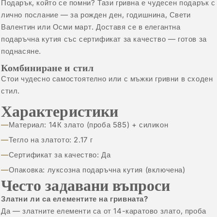
Подарък, който се помни? Тази гривна е чудесен подарък с
лично послание — за рожден ден, годишнина, Свети
Валентин или Осми март. Доставя се в елегантна
подаръчна кутия със сертификат за качество — готов за
поднасяне.
Комбиниране и стил
Стои чудесно самостоятелно или с
мъжки гривни
в сходен
стил.
Характеристики
Материал: 14К злато (проба 585) + силикон
Тегло на златото: 2.17 г
Сертификат за качество: Да
Опаковка: луксозна подаръчна кутия (включена)
Често задавани въпроси
Златни ли са елементите на гривната?
Да — златните елементи са от 14-каратово злато, проба