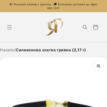
Преминаване
💵 Наложен платеж с преглед · 🚚 Безплатна доставка до офис
към
над 250€
съдържанието
Количка
Начало
/
Силиконова златна гривна (2,17 г)