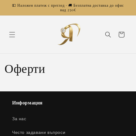
Преминаване
💵 Наложен платеж с преглед · 🚚 Безплатна доставка до офис
към
над 250€
съдържанието
Количка
Оферти
Информация
За нас
Често задавани въпроси